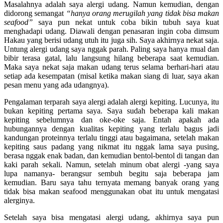
Masalahnya adalah saya alergi udang. Namun kemudian, dengan
didorong semangat
“hanya orang merugilah yang tidak bisa makan
seafood”
saya pun nekat untuk coba bikin tubuh saya kuat
menghadapi udang. Diawali dengan penasaran ingin coba dimsum
Hakau yang berisi udang utuh itu juga sih. Saya akhirnya nekat saja.
Untung alergi udang saya nggak parah. Paling saya hanya mual dan
bibir terasa gatal, lalu langsung hilang beberapa saat kemudian.
Maka saya nekat saja makan udang terus selama berhari-hari atau
setiap ada kesempatan (misal ketika makan siang di luar, saya akan
pesan menu yang ada udangnya).
Pengalaman terparah saya alergi adalah alergi kepiting. Lucunya, itu
bukan kepiting pertama saya. Saya sudah beberapa kali makan
kepiting sebelumnya dan oke-oke saja. Entah apakah ada
hubungannya dengan kualitas kepiting yang terlalu bagus jadi
kandungan proteinnya terlalu tinggi atau bagaimana, setelah makan
kepiting saus padang yang nikmat itu nggak lama saya pusing,
berasa nggak enak badan, dan kemudian bentol-bentol di tangan dan
kaki parah sekali. Namun, setelah minum obat alergi -yang saya
lupa namanya- berangsur sembuh begitu saja beberapa jam
kemudian. Baru saya tahu ternyata memang banyak orang yang
tidak bisa makan seafood menggunakan obat itu untuk mengatasi
alerginya.
Setelah saya bisa mengatasi alergi udang, akhirnya saya pun