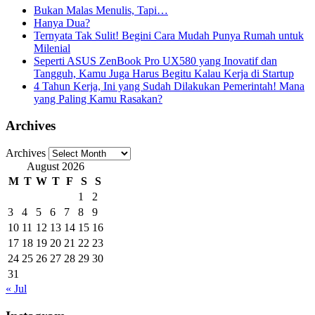
Bukan Malas Menulis, Tapi…
Hanya Dua?
Ternyata Tak Sulit! Begini Cara Mudah Punya Rumah untuk
Milenial
Seperti ASUS ZenBook Pro UX580 yang Inovatif dan
Tangguh, Kamu Juga Harus Begitu Kalau Kerja di Startup
4 Tahun Kerja, Ini yang Sudah Dilakukan Pemerintah! Mana
yang Paling Kamu Rasakan?
Archives
Archives
August 2026
M
T
W
T
F
S
S
1
2
3
4
5
6
7
8
9
10
11
12
13
14
15
16
17
18
19
20
21
22
23
24
25
26
27
28
29
30
31
« Jul