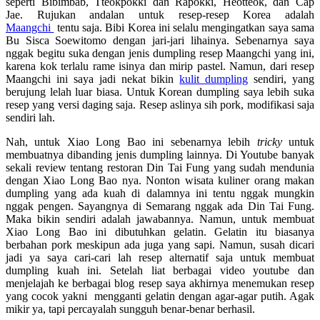
seperti Bibimbab, Tteokpokki dan Rapokki, Heotteok, dan Cap
Jae. Rujukan andalan untuk resep-resep Korea adalah
Maangchi
tentu saja. Bibi Korea ini selalu mengingatkan saya sama
Bu Sisca Soewitomo dengan jari-jari lihainya. Sebenarnya saya
nggak begitu suka dengan jenis dumpling resep Maangchi yang ini,
karena kok terlalu rame isinya dan mirip pastel. Namun, dari resep
Maangchi ini saya jadi nekat bikin
kulit dumpling
sendiri, yang
berujung lelah luar biasa. Untuk Korean dumpling saya lebih suka
resep yang versi daging saja. Resep aslinya sih pork, modifikasi saja
sendiri lah.
Nah, untuk Xiao Long Bao ini sebenarnya lebih
tricky
untuk
membuatnya dibanding
jenis dumpling lainnya. Di Youtube banyak
sekali review tentang restoran Din Tai Fung yang sudah mendunia
dengan Xiao Long Bao nya. Nonton wisata kuliner orang makan
dumpling yang ada kuah di dalamnya ini tentu nggak mungkin
nggak pengen. Sayangnya di Semarang nggak ada Din Tai Fung.
Maka bikin sendiri adalah jawabannya. Namun, untuk membuat
Xiao Long Bao ini dibutuhkan gelatin. Gelatin itu biasanya
berbahan pork meskipun ada juga yang sapi. Namun, susah dicari
jadi ya saya cari-cari lah resep alternatif saja untuk membuat
dumpling kuah ini. Setelah liat berbagai video youtube dan
menjelajah ke berbagai blog resep saya akhirnya menemukan resep
yang cocok yakni mengganti gelatin dengan agar-agar putih. Agak
mikir ya, tapi percayalah sungguh benar-benar berhasil.