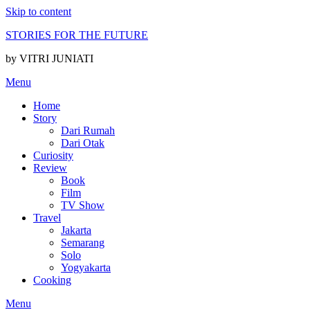
Skip to content
STORIES FOR THE FUTURE
by VITRI JUNIATI
Menu
Home
Story
Dari Rumah
Dari Otak
Curiosity
Review
Book
Film
TV Show
Travel
Jakarta
Semarang
Solo
Yogyakarta
Cooking
Menu