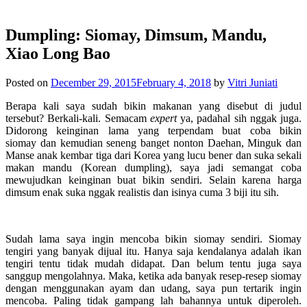
Dumpling: Siomay, Dimsum, Mandu,
Xiao Long Bao
Posted on
December 29, 2015
February 4, 2018
by
Vitri Juniati
Berapa kali saya sudah bikin makanan yang disebut di judul
tersebut? Berkali-kali. Semacam
expert
ya, padahal sih nggak juga.
Didorong keinginan lama yang terpendam buat coba bikin
siomay dan kemudian seneng banget nonton Daehan, Minguk dan
Manse anak kembar tiga dari Korea yang lucu bener dan suka sekali
makan mandu (Korean dumpling), saya jadi semangat coba
mewujudkan keinginan buat bikin sendiri. Selain karena harga
dimsum enak suka nggak realistis dan isinya cuma 3 biji itu sih.
Sudah lama saya ingin mencoba bikin siomay sendiri. Siomay
tengiri yang banyak dijual itu. Hanya saja kendalanya adalah ikan
tengiri tentu tidak mudah didapat. Dan belum tentu juga saya
sanggup mengolahnya. Maka, ketika ada banyak resep-resep siomay
dengan menggunakan ayam dan udang, saya pun tertarik ingin
mencoba. Paling tidak gampang lah bahannya untuk diperoleh.