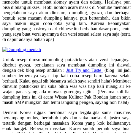
mencoba untuk membuat siomay ayam dan udang. Hasilnya pun
bisa dibilang sukses. Hobi nonton acara masak di Youtube membuat
pengetahuan saya akan dimsum, dumpling, gyoza, dan berbagai
bentuk serta macam dumpling lainnya pun bertambah, dan bikin
saya makin ingin coba-coba yang lain. Karena kebanyakan
dumpling yang basicnya dari chinese itu berbahan dasar pork, tentu
yang saya buat versi ayamnya dan versi sesuai selera saya saja (serta
di dapur adanya bahan apa)
Untuk resep dimsum/dumpling pot-stickers atau versi Jepangnya
disebut gyoza, perjalanan saya membuat dumpling ini diawali
dengan cek blog resep andalan :
Just Try and Taste
(blog ini jadi
sumber terpercaya saya tiap kali coba resep baru karena selalu
berhasil. Kalau gagal sih biasanya salah saya sendiri haha) Membuat
dimsum potstickers ini suka bikin was-was tiap kali nuang air ke
wajan panas yang ada minyak gorengnya gitu. (Pertama kali liat
dumpling jenis ini di acara Wisata Kuliner Pak Bondan jaman saya
masih SMP mungkin dan tentu langsung pengen, sayang non-halal)
Demam Korea nggak membuat saya tergila-gila sama mas-mas
bertampang mulus, bertubuh tipis dan suka nari-nari, justru saya
tertarik dengan berbagai masakan Korea yang kok kelihatannya
enak banget. Beberapa masakan Korea sudah pernah saya buat