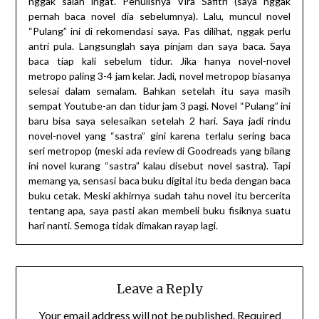
nggak salah ingat. Penulisnya Vira Safitri (saya nggak
pernah baca novel dia sebelumnya). Lalu, muncul novel
“Pulang” ini di rekomendasi saya. Pas dilihat, nggak perlu
antri pula. Langsunglah saya pinjam dan saya baca. Saya
baca tiap kali sebelum tidur. Jika hanya novel-novel
metropo paling 3-4 jam kelar. Jadi, novel metropop biasanya
selesai dalam semalam. Bahkan setelah itu saya masih
sempat Youtube-an dan tidur jam 3 pagi. Novel “Pulang” ini
baru bisa saya selesaikan setelah 2 hari. Saya jadi rindu
novel-novel yang “sastra” gini karena terlalu sering baca
seri metropop (meski ada review di Goodreads yang bilang
ini novel kurang “sastra” kalau disebut novel sastra). Tapi
memang ya, sensasi baca buku digital itu beda dengan baca
buku cetak. Meski akhirnya sudah tahu novel itu bercerita
tentang apa, saya pasti akan membeli buku fisiknya suatu
hari nanti. Semoga tidak dimakan rayap lagi.
Leave a Reply
Your email address will not be published.
Required