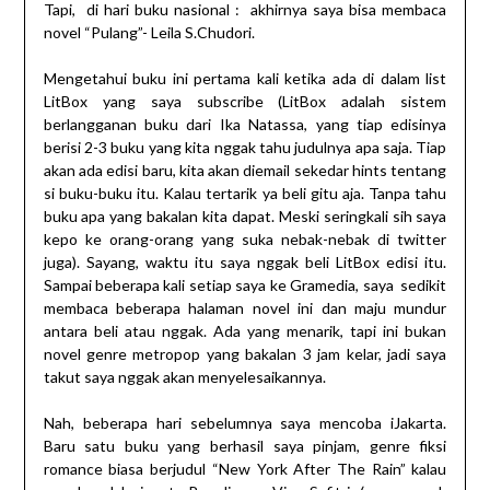
Tapi, di hari buku nasional : akhirnya saya bisa membaca
novel “Pulang”- Leila S.Chudori.
Mengetahui buku ini pertama kali ketika ada di dalam list
LitBox yang saya subscribe (LitBox adalah sistem
berlangganan buku dari Ika Natassa, yang tiap edisinya
berisi 2-3 buku yang kita nggak tahu judulnya apa saja. Tiap
akan ada edisi baru, kita akan diemail sekedar hints tentang
si buku-buku itu. Kalau tertarik ya beli gitu aja. Tanpa tahu
buku apa yang bakalan kita dapat. Meski seringkali sih saya
kepo ke orang-orang yang suka nebak-nebak di twitter
juga). Sayang, waktu itu saya nggak beli LitBox edisi itu.
Sampai beberapa kali setiap saya ke Gramedia, saya sedikit
membaca beberapa halaman novel ini dan maju mundur
antara beli atau nggak. Ada yang menarik, tapi ini bukan
novel genre metropop yang bakalan 3 jam kelar, jadi saya
takut saya nggak akan menyelesaikannya.
Nah, beberapa hari sebelumnya saya mencoba iJakarta.
Baru satu buku yang berhasil saya pinjam, genre fiksi
romance biasa berjudul “New York After The Rain” kalau