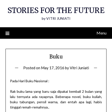
Skip
STORIES FOR THE FUTURE
to
content
by VITRI JUNIATI
Menu
Buku
Posted on
May 17, 2016
by
Vitri Juniati
Pada Hari Buku Nasional :
Rak buku lama yang baru saja dipakai kembali 2 bulan yang
lalu ternyata ada rayapnya. Beberapa novel, buku kuliah,
buku tabungan, pensil warna, dan entah apa lagi, habis
tinggal remah-remahnya..