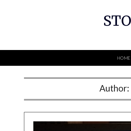
Skip
to
STO
content
HOME
Author