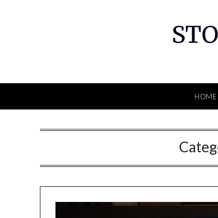
Skip
to
STO
content
HOME
Categ