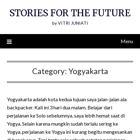
Skip
STORIES FOR THE FUTURE
to
content
by VITRI JUNIATI
Menu
Category:
Yogyakarta
Yogyakarta adalah kota kedua tujuan saya jalan-jalan ala
backpacker. Kali ini 3 hari dua malam. Belajar dari
perjalanan ke Solo sebelumnya, saya lebih hemat saat di
Yogya. Selain karena mungkin sudah terlalu sering ke
Yogya, perjalanan ke Yogya ini kurang begitu mengesankan
di benak saya. Tapi tentu saja sebuah catatan perjalanan