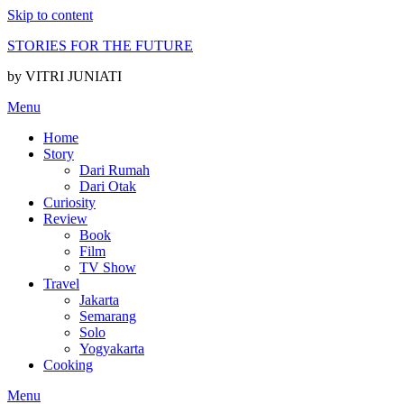
Skip to content
STORIES FOR THE FUTURE
by VITRI JUNIATI
Menu
Home
Story
Dari Rumah
Dari Otak
Curiosity
Review
Book
Film
TV Show
Travel
Jakarta
Semarang
Solo
Yogyakarta
Cooking
Menu