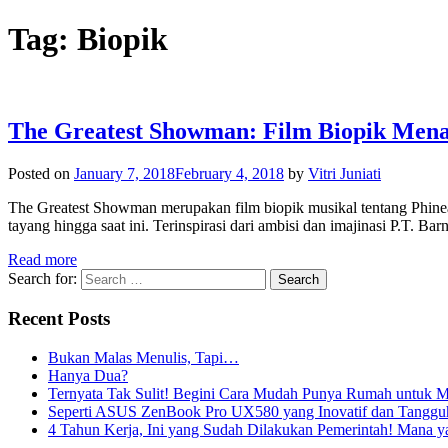
Tag:
Biopik
The Greatest Showman: Film Biopik Mena
Posted on
January 7, 2018
February 4, 2018
by
Vitri Juniati
The Greatest Showman merupakan film biopik musikal tentang Phineas 
tayang hingga saat ini. Terinspirasi dari ambisi dan imajinasi P.T. 
Read more
Search for:
Recent Posts
Bukan Malas Menulis, Tapi…
Hanya Dua?
Ternyata Tak Sulit! Begini Cara Mudah Punya Rumah untuk Mi
Seperti ASUS ZenBook Pro UX580 yang Inovatif dan Tangguh,
4 Tahun Kerja, Ini yang Sudah Dilakukan Pemerintah! Mana 