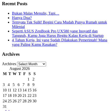
Recent Posts
Bukan Malas Menulis, Tapi…
Hanya Dua?
Ternyata Tak Sulit! Begini Cara Mudah Punya Rumah untuk
Milenial
Seperti ASUS ZenBook Pro UX580 yang Inovatif dan
Tangguh, Kamu Juga Harus Begitu Kalau Kerja di Startup
4 Tahun Kerja, Ini yang Sudah Dilakukan Pemerintah! Mana
yang Paling Kamu Rasakan?
Archives
Archives
August 2026
M
T
W
T
F
S
S
1
2
3
4
5
6
7
8
9
10
11
12
13
14
15
16
17
18
19
20
21
22
23
24
25
26
27
28
29
30
31