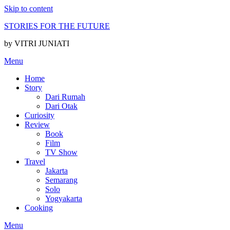
Skip to content
STORIES FOR THE FUTURE
by VITRI JUNIATI
Menu
Home
Story
Dari Rumah
Dari Otak
Curiosity
Review
Book
Film
TV Show
Travel
Jakarta
Semarang
Solo
Yogyakarta
Cooking
Menu