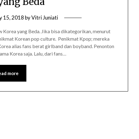
yang Beda
y 15, 2018
by
Vitri Juniati
w Korea yang Beda. Jika bisa dikategorikan, menurut
enikmat Korean pop culture. Penikmat Kpop; mereka
rea alias fans berat girlband dan boyband. Penonton
a Korea saja. Lalu, dari fans…
ead more