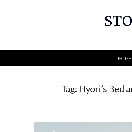
Skip
to
STO
content
HOME
Tag:
Hyori’s Bed a