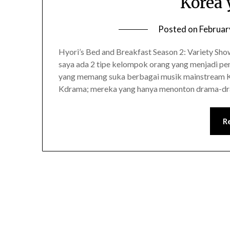
Korea 
Posted on
Februar
Hyori’s Bed and Breakfast Season 2: Variety Sho
saya ada 2 tipe kelompok orang yang menjadi p
yang memang suka berbagai musik mainstream Ko
Kdrama; mereka yang hanya menonton drama-dram
R