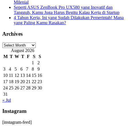
Milenial
Seperti ASUS ZenBook Pro UX580 yang Inovatif dan
Tangguh, Kamu Juga Harus Begitu Kalau Kerja di Startup
4 Tahun Kerja, Ini yang Sudah Dilakukan Pemerintah! Mana
yang Paling Kamu Rasakan?
Archives
Archives
August 2026
M
T
W
T
F
S
S
1
2
3
4
5
6
7
8
9
10
11
12
13
14
15
16
17
18
19
20
21
22
23
24
25
26
27
28
29
30
31
« Jul
Instagram
[instagram-feed]