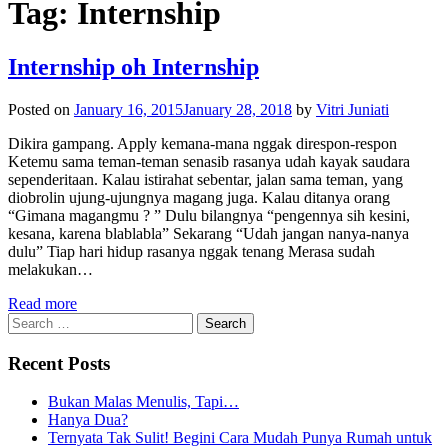
Tag:
Internship
Internship oh Internship
Posted on
January 16, 2015
January 28, 2018
by
Vitri Juniati
Dikira gampang. Apply kemana-mana nggak direspon-respon
Ketemu sama teman-teman senasib rasanya udah kayak saudara
sependeritaan. Kalau istirahat sebentar, jalan sama teman, yang
diobrolin ujung-ujungnya magang juga. Kalau ditanya orang
“Gimana magangmu ? ” Dulu bilangnya “pengennya sih kesini,
kesana, karena blablabla” Sekarang “Udah jangan nanya-nanya
dulu” Tiap hari hidup rasanya nggak tenang Merasa sudah
melakukan…
Read more
Search
for:
Recent Posts
Bukan Malas Menulis, Tapi…
Hanya Dua?
Ternyata Tak Sulit! Begini Cara Mudah Punya Rumah untuk