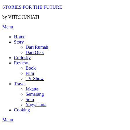
Skip
STORIES FOR THE FUTURE
to
by VITRI JUNIATI
content
Menu
Home
Story
Dari Rumah
Dari Otak
Curiosity
Review
Book
Film
TV Show
Travel
Jakarta
Semarang
Solo
Yogyakarta
Cooking
Menu