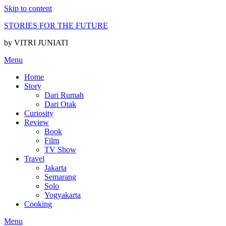
Skip to content
STORIES FOR THE FUTURE
by VITRI JUNIATI
Menu
Home
Story
Dari Rumah
Dari Otak
Curiosity
Review
Book
Film
TV Show
Travel
Jakarta
Semarang
Solo
Yogyakarta
Cooking
Menu