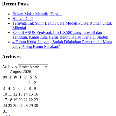
Recent Posts
Bukan Malas Menulis, Tapi…
Hanya Dua?
Ternyata Tak Sulit! Begini Cara Mudah Punya Rumah untuk
Milenial
Seperti ASUS ZenBook Pro UX580 yang Inovatif dan
Tangguh, Kamu Juga Harus Begitu Kalau Kerja di Startup
4 Tahun Kerja, Ini yang Sudah Dilakukan Pemerintah! Mana
yang Paling Kamu Rasakan?
Archives
Archives
August 2026
M
T
W
T
F
S
S
1
2
3
4
5
6
7
8
9
10
11
12
13
14
15
16
17
18
19
20
21
22
23
24
25
26
27
28
29
30
31