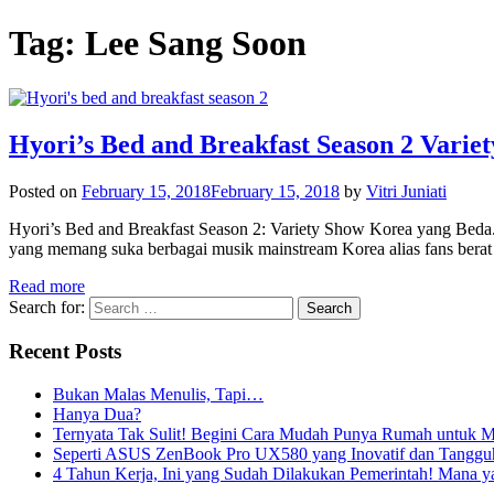
Tag:
Lee Sang Soon
Hyori’s Bed and Breakfast Season 2 Vari
Posted on
February 15, 2018
February 15, 2018
by
Vitri Juniati
Hyori’s Bed and Breakfast Season 2: Variety Show Korea yang Beda.
yang memang suka berbagai musik mainstream Korea alias fans bera
Read more
Search for:
Recent Posts
Bukan Malas Menulis, Tapi…
Hanya Dua?
Ternyata Tak Sulit! Begini Cara Mudah Punya Rumah untuk Mi
Seperti ASUS ZenBook Pro UX580 yang Inovatif dan Tangguh,
4 Tahun Kerja, Ini yang Sudah Dilakukan Pemerintah! Mana 