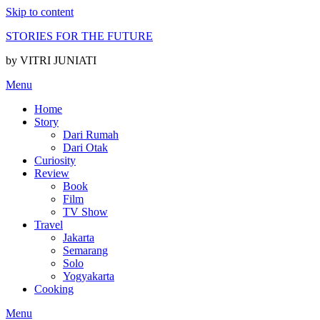
Skip to content
STORIES FOR THE FUTURE
by VITRI JUNIATI
Menu
Home
Story
Dari Rumah
Dari Otak
Curiosity
Review
Book
Film
TV Show
Travel
Jakarta
Semarang
Solo
Yogyakarta
Cooking
Menu