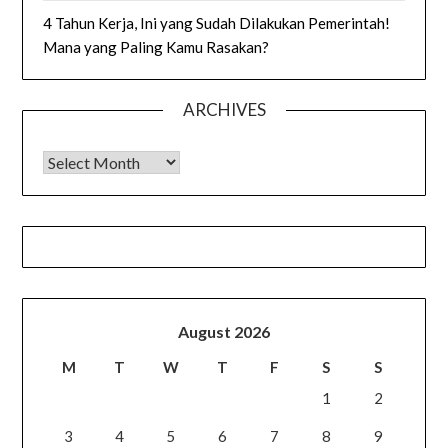
4 Tahun Kerja, Ini yang Sudah Dilakukan Pemerintah!
Mana yang Paling Kamu Rasakan?
ARCHIVES
Archives
August 2026
M
T
W
T
F
S
S
1
2
3
4
5
6
7
8
9