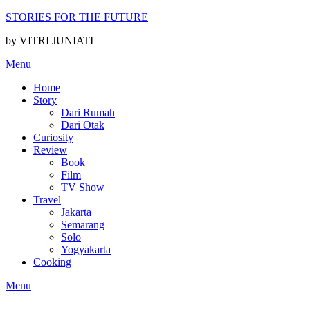
Skip
STORIES FOR THE FUTURE
to
by VITRI JUNIATI
content
Menu
Home
Story
Dari Rumah
Dari Otak
Curiosity
Review
Book
Film
TV Show
Travel
Jakarta
Semarang
Solo
Yogyakarta
Cooking
Menu