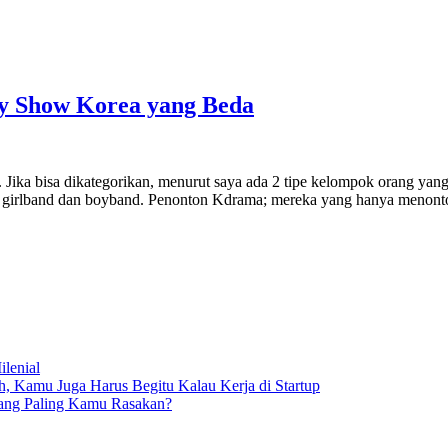
ety Show Korea yang Beda
 Jika bisa dikategorikan, menurut saya ada 2 tipe kelompok orang ya
t girlband dan boyband. Penonton Kdrama; mereka yang hanya menonto
lenial
 Kamu Juga Harus Begitu Kalau Kerja di Startup
yang Paling Kamu Rasakan?