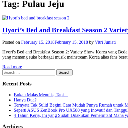
Tag:
Pulau Jeju
Hyori’s Bed and Breakfast Season 2 Vari
Posted on
February 15, 2018
February 15, 2018
by
Vitri Juniati
Hyori’s Bed and Breakfast Season 2: Variety Show Korea yang Beda.
yang memang suka berbagai musik mainstream Korea alias fans bera
Read more
Search
for:
Recent Posts
Bukan Malas Menulis, Tapi…
Hanya Dua?
Ternyata Tak Sulit! Begini Cara Mudah Punya Rumah untuk Mi
Seperti ASUS ZenBook Pro UX580 yang Inovatif dan Tangguh,
4 Tahun Kerja, Ini yang Sudah Dilakukan Pemerintah! Mana 
Archives