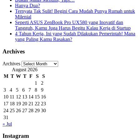
Hanya Dua?
Ternyata Tak Sulit! Begini Cara Mudah Punya Rumah untuk
Milenial
Seperti ASUS ZenBook Pro UX580 yang Inovatif dan
Tangguh, Kamu Juga Harus Begitu Kalau Kerja di Startup
4 Tahun Kerja, Ini yang Sudah Dilakukan Pemerintah! Mana
yang Paling Kamu Rasakan?
Archives
Archives
August 2026
M
T
W
T
F
S
S
1
2
3
4
5
6
7
8
9
10
11
12
13
14
15
16
17
18
19
20
21
22
23
24
25
26
27
28
29
30
31
« Jul
Instagram