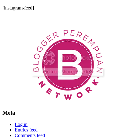
[instagram-feed]
Meta
Log in
Entries feed
Comments feed