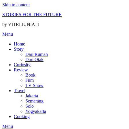
Skip to content
STORIES FOR THE FUTURE
by VITRI JUNIATI
Menu
Home
Story
Dari Rumah
Dari Otak
Curiosity
Review
Book
Film
TV Show
Travel
Jakarta
Semarang
Solo
Yogyakarta
Cooking
Menu