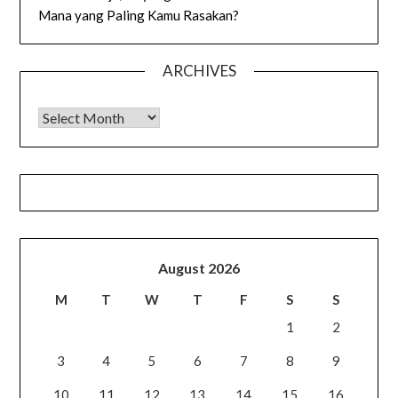
Mana yang Paling Kamu Rasakan?
ARCHIVES
Archives
August 2026
M
T
W
T
F
S
S
1
2
3
4
5
6
7
8
9
10
11
12
13
14
15
16