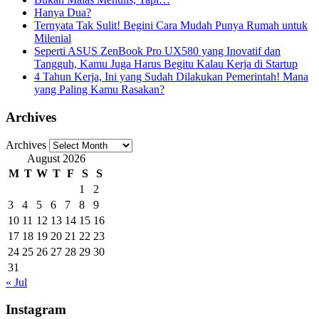
Hanya Dua?
Ternyata Tak Sulit! Begini Cara Mudah Punya Rumah untuk
Milenial
Seperti ASUS ZenBook Pro UX580 yang Inovatif dan
Tangguh, Kamu Juga Harus Begitu Kalau Kerja di Startup
4 Tahun Kerja, Ini yang Sudah Dilakukan Pemerintah! Mana
yang Paling Kamu Rasakan?
Archives
Archives
August 2026
M
T
W
T
F
S
S
1
2
3
4
5
6
7
8
9
10
11
12
13
14
15
16
17
18
19
20
21
22
23
24
25
26
27
28
29
30
31
« Jul
Instagram