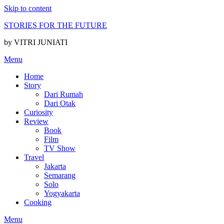
Skip to content
STORIES FOR THE FUTURE
by VITRI JUNIATI
Menu
Home
Story
Dari Rumah
Dari Otak
Curiosity
Review
Book
Film
TV Show
Travel
Jakarta
Semarang
Solo
Yogyakarta
Cooking
Menu