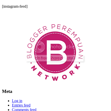
[instagram-feed]
Meta
Log in
Entries feed
Comments feed