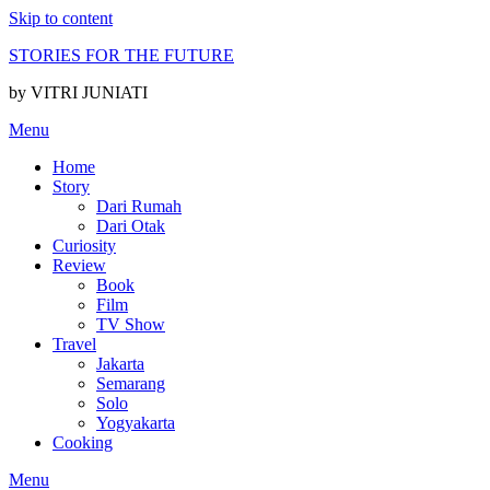
Skip to content
STORIES FOR THE FUTURE
by VITRI JUNIATI
Menu
Home
Story
Dari Rumah
Dari Otak
Curiosity
Review
Book
Film
TV Show
Travel
Jakarta
Semarang
Solo
Yogyakarta
Cooking
Menu