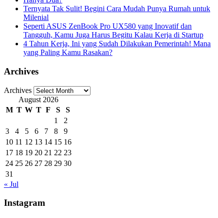
Ternyata Tak Sulit! Begini Cara Mudah Punya Rumah untuk
Milenial
Seperti ASUS ZenBook Pro UX580 yang Inovatif dan
Tangguh, Kamu Juga Harus Begitu Kalau Kerja di Startup
4 Tahun Kerja, Ini yang Sudah Dilakukan Pemerintah! Mana
yang Paling Kamu Rasakan?
Archives
Archives
August 2026
M
T
W
T
F
S
S
1
2
3
4
5
6
7
8
9
10
11
12
13
14
15
16
17
18
19
20
21
22
23
24
25
26
27
28
29
30
31
« Jul
Instagram