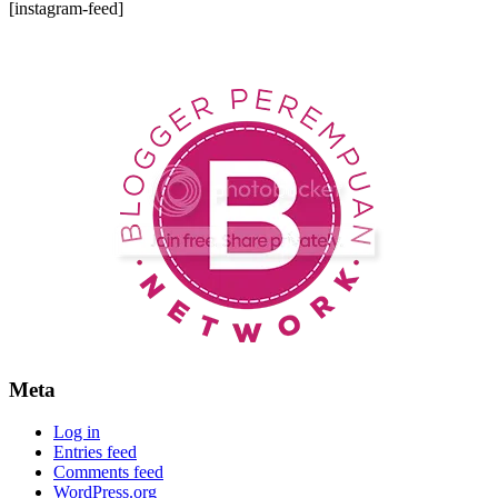
[instagram-feed]
Meta
Log in
Entries feed
Comments feed
WordPress.org