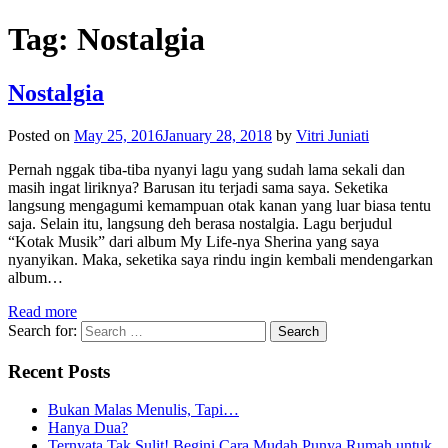
Tag:
Nostalgia
Nostalgia
Posted on
May 25, 2016
January 28, 2018
by
Vitri Juniati
Pernah nggak tiba-tiba nyanyi lagu yang sudah lama sekali dan
masih ingat liriknya? Barusan itu terjadi sama saya. Seketika
langsung mengagumi kemampuan otak kanan yang luar biasa tentu
saja. Selain itu, langsung deh berasa nostalgia. Lagu berjudul
“Kotak Musik” dari album My Life-nya Sherina yang saya
nyanyikan. Maka, seketika saya rindu ingin kembali mendengarkan
album…
Read more
Search for:
Recent Posts
Bukan Malas Menulis, Tapi…
Hanya Dua?
Ternyata Tak Sulit! Begini Cara Mudah Punya Rumah untuk