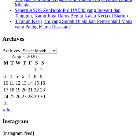
Milenial
Seperti ASUS ZenBook Pro UX580 yang Inovatif dan
Tangguh, Kamu Juga Harus Begitu Kalau Kerja di Startup
4 Tahun Kerja, Ini yang Sudah Dilakukan Pemerintah! Mana
yang Paling Kamu Rasakan?
Archives
Archives
August 2026
M
T
W
T
F
S
S
1
2
3
4
5
6
7
8
9
10
11
12
13
14
15
16
17
18
19
20
21
22
23
24
25
26
27
28
29
30
31
« Jul
Instagram
[instagram-feed]