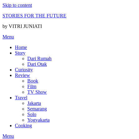
Skip to content
STORIES FOR THE FUTURE
by VITRI JUNIATI
Menu
Home
Story
Dari Rumah
Dari Otak
Curiosity
Review
Book
Film
TV Show
Travel
Jakarta
Semarang
Solo
Yogyakarta
Cooking
Menu