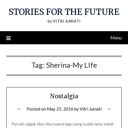
Skip
STORIES FOR THE FUTURE
to
content
by VITRI JUNIATI
Menu
Tag:
Sherina-My LIfe
Nostalgia
Posted on
May 25, 2016
by
Vitri Juniati
Pernah nggak tiba-tiba nyanyi lagu yang sudah lama sekali