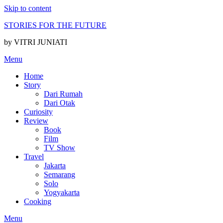
Skip to content
STORIES FOR THE FUTURE
by VITRI JUNIATI
Menu
Home
Story
Dari Rumah
Dari Otak
Curiosity
Review
Book
Film
TV Show
Travel
Jakarta
Semarang
Solo
Yogyakarta
Cooking
Menu