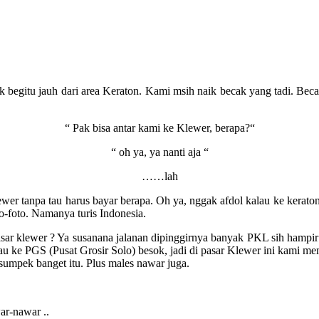
idak begitu jauh dari area Keraton. Kami msih naik becak yang tadi. 
“ Pak bisa antar kami ke Klewer, berapa?“
“ oh ya, ya nanti aja “
……lah
ewer tanpa tau harus bayar berapa. Oh ya, nggak afdol kalau ke kerato
o-foto. Namanya turis Indonesia.
pasar klewer ? Ya susanana jalanan dipinggirnya banyak PKL sih hampir 
 ke PGS (Pusat Grosir Solo) besok, jadi di pasar Klewer ini kami m
 sumpek banget itu. Plus males nawar juga.
ar-nawar ..