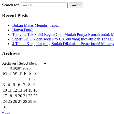
Search for:
Recent Posts
Bukan Malas Menulis, Tapi…
Hanya Dua?
Ternyata Tak Sulit! Begini Cara Mudah Punya Rumah untuk Mi
Seperti ASUS ZenBook Pro UX580 yang Inovatif dan Tangguh,
4 Tahun Kerja, Ini yang Sudah Dilakukan Pemerintah! Mana 
Archives
Archives
August 2026
M
T
W
T
F
S
S
1
2
3
4
5
6
7
8
9
10
11
12
13
14
15
16
17
18
19
20
21
22
23
24
25
26
27
28
29
30
31
« Jul